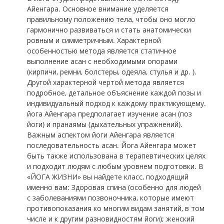
Айенгара. Основное внимание уделяется
правильному положению тела, чтобы оно могло
гармонично развиваться и стать анатомически
ровным и симметричным. Характерной
особенностью метода является статичное
выполнение асан с необходимыми опорами
(кирпичи, ремни, болстеры, одеяла, стулья и др. ).
Другой характерной чертой метода является
подробное, детальное объяснение каждой позы и
индивидуальный подход к каждому практикующему.
йога Айенгара предполагает изучение асан (поз
йоги) и пранаямы (дыхательных упражнений).
Важным аспектом йоги Айенгара является
последовательность асан. Йога Айенгара может
быть также использована в терапевтических целях
и подходит людям с любым уровнем подготовки. В
«ЙОГА ЖИЗНИ» вы найдете класс, подходящий
именно вам: Здоровая спина (особенно для людей
с заболеваниями позвоночника, которые имеют
противопоказания ко многим видам занятий, в том
числе и к другим разновидностям йоги); женский