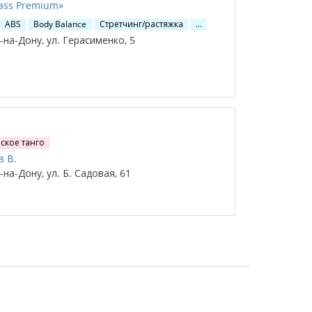
ass Premium»
ABS
Body Balance
Стретчинг/растяжка
…
на-Дону, ул. Герасименко, 5
ское танго
 В.
на-Дону, ул. Б. Садовая, 61