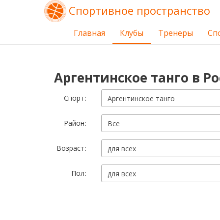
Спортивное пространство
Главная
Клубы
Тренеры
Сп
Аргентинское танго в Р
Cпорт:
Аргентинское танго
Район:
Все
Возраст:
для всех
Пол:
для всех