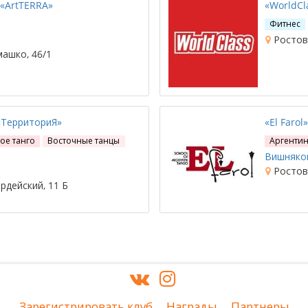
«ArtTERRA»
«WorldCl
Фитнес
Ростов-
машко, 46/1
«ТерриториЯ»
«El Farol»
ое танго
Восточные танцы
Аргентин
Вишняков
Ростов-
рдейский, 11 Б
Зарегистрировать клуб
Награды
Партнеры