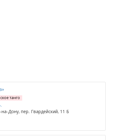
a»
ское танго
.
на-Дону, пер. Гвардейский, 11 Б