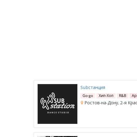
Subстанция
Go-go
Хип-Хоп
R&B
Ар
Ростов-на-Дону, 2-я Крас