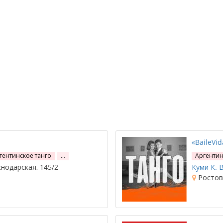
«BaileVid
гентинское танго
…
Аргентин
нодарская, 145/2
Куми К. В
Ростов-