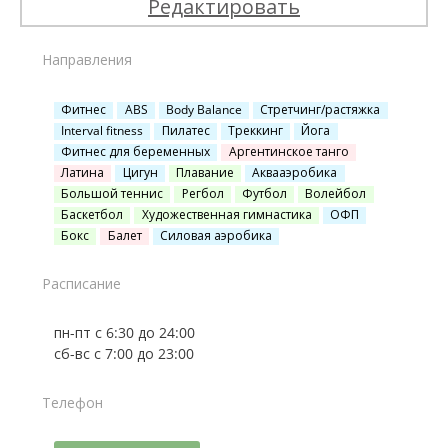
Редактировать
Направления
Фитнес
ABS
Body Balance
Стретчинг/растяжка
Interval fitness
Пилатес
Треккинг
Йога
Фитнес для беременных
Аргентинское танго
Латина
Цигун
Плавание
Аквааэробика
Большой теннис
Регбол
Футбол
Волейбол
Баскетбол
Художественная гимнастика
ОФП
Бокс
Балет
Силовая аэробика
Расписание
пн-пт с 6:30 до 24:00
сб-вс с 7:00 до 23:00
Телефон