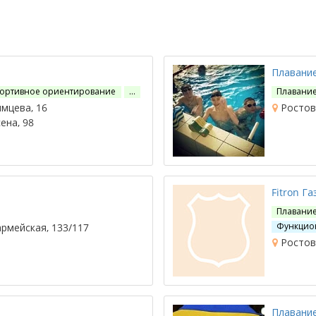
Плавани
ортивное ориентирование
…
Плавани
мцева, 16
Ростов-
ена, 98
Fitron Г
Плавани
Функцио
рмейская, 133/117
Ростов-
Плавани