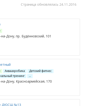
Cтраница обновлялась
24.11.2016
е
е
на-Дону, пр. Будённовский, 101
азетный
е
Аквааэробика
Детский фитнес
нальный тренинг
…
на-Дону, Красноармейская, 170
е ДЮСШ №13