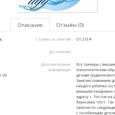
Отзывы (0)
Описание
Стоимость занятий
От 275 ₽
а
Достижения
Дополнительная
Все тренеры с высши
информация
психологическим обр
1-00
детьми грудничковог
Занятия плаванием дл
каждого ребёнка сос
малышей ежедневно с 
адресу: г. Ростов-на-
Вересаева 105/1. Та
занятия по следующим
с «особенными деткам