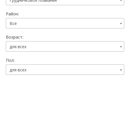
Грудничковое плавание
Район:
Все
Возраст:
для всех
Пол:
для всех