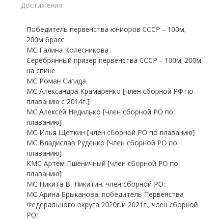
Достижения
Победитель первенства юниоров СССР – 100м,
200м брасс
МС Галина Колесникова
Серебрянный призер первенства СССР – 100м, 200м
на спине
МС Роман Сигида
МС Александра Крамаренко [член сборной РФ по
плаванию с 2014г.]
МС Алексей Недилько [член сборной РО по
плаванию]
МС Илья Щеткин [член сборной РО по плаванию]
МС Владислав Руденко [член сборной РО по
плаванию]
КМС Артем Пшеничный [член сборной РО по
плаванию]
МС Никита В. Никитин, член сборной РО;
МС Арина Брыканова, победитель Первенства
Федерального округа 2020г.и 2021г., член сборной
РО;