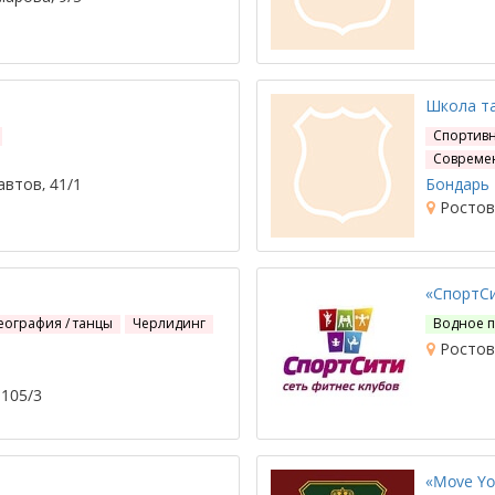
Школа т
Спортив
Современ
втов, 41/1
Бондарь 
Ростов-
«СпортС
ография / танцы
Черлидинг
Водное 
Ростов-
 105/3
«Move Yo