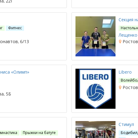
а, 22Г
Секция н
нг
Фитнес
Настольн
Лещенко 
онавтов, 6/13
Ростов-
нниса «Олимп»
Libero
Волейбо
Ростов-
а, 5Б
Стимул
имнастика
Прыжки на батуте
Бодибил