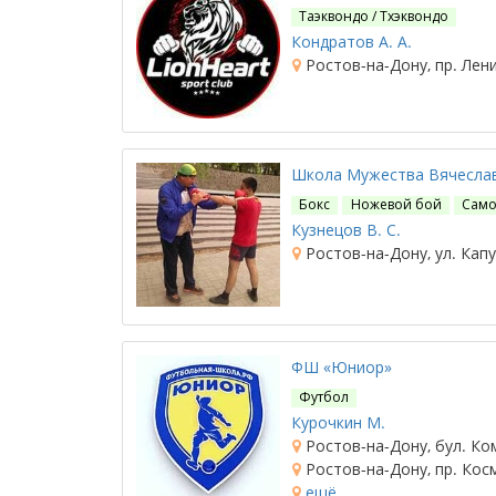
Таэквондо / Тхэквондо
Кондратов А. А.
Ростов-на-Дону, пр. Лени
Школа Мужества Вячеслав
Бокс
Ножевой бой
Сам
Кузнецов В. С.
Ростов-на-Дону, ул. Капу
ФШ «Юниор»
Футбол
Курочкин М.
Ростов-на-Дону, бул. Ко
Ростов-на-Дону, пр. Кос
ещё