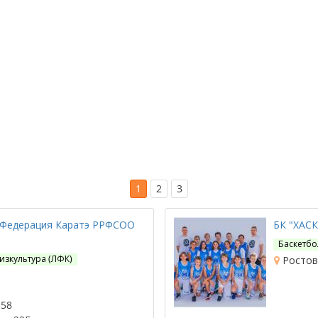
1
2
3
 Федерация Каратэ РРФСОО
БК "ХАС
Баскетбо
изкультура (ЛФК)
Ростов-
 58