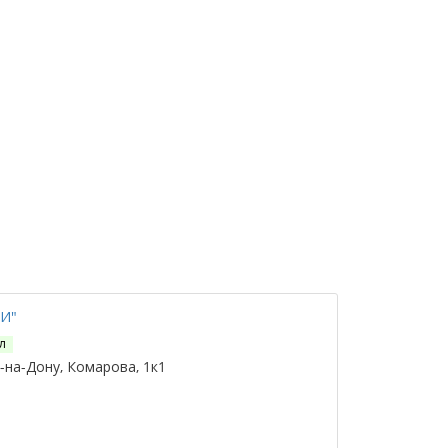
КИ"
л
на-Дону, Комарова, 1к1