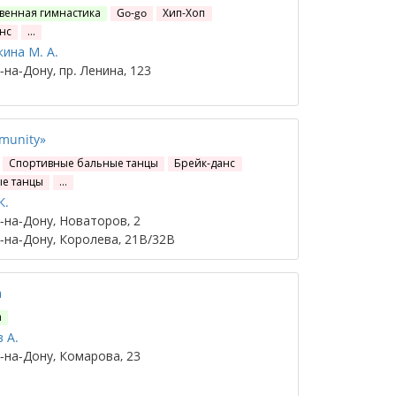
венная гимнастика
Go-go
Хип-Хоп
нс
…
ина М. А.
на-Дону, пр. Ленина, 123
munity»
Спортивные бальные танцы
Брейк-данс
е танцы
…
К.
на-Дону, Новаторов, 2
на-Дону, Королева, 21В/32В
а
а
 А.
на-Дону, Комарова, 23