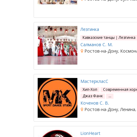
Лезгинка
Кавказские танцы | Лезгинка
Салманов С. М.
Ростов-на-Дону, Космона
МастеркласС
Хип-Хоп
Современная хоре
Джаз Фанк
…
Коченов С. В.
Ростов-на-Дону, Ленина,
LionHeart