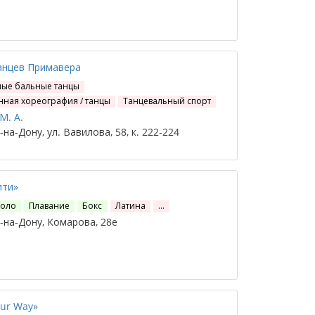
анцев Примавера
ные бальные танцы
ная хореография / танцы
Танцевальный спорт
М. А.
на-Дону, ул. Вавилова, 58, к. 222-224
ити»
поло
Плавание
Бокс
Латина
…
на-Дону, Комарова, 28е
ur Way»