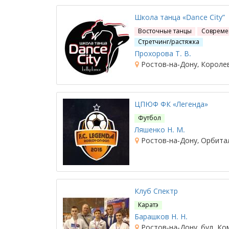
Школа танца «Dance City”
Восточные танцы
Совреме
Стретчинг/растяжка
Прохорова Т. В.
Ростов-на-Дону, Королева
ЦПЮФ ФК «Легенда»
Футбол
Ляшенко Н. М.
Ростов-на-Дону, Орбита
Клуб Спектр
Каратэ
Барашков Н. Н.
Ростов-на-Дону, бул. Ко