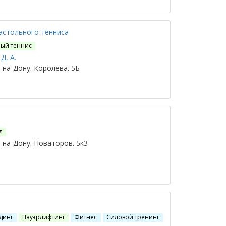
астольного тенниса
ый теннис
Д. А.
на-Дону, Королева, 5Б
л
на-Дону, Новаторов, 5к3
динг
Пауэрлифтинг
Фитнес
Силовой тренинг