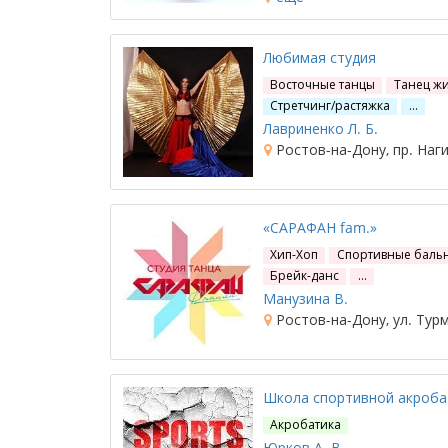
Любимая студия
Восточные танцы
Танец жи
Стретчинг/растяжка
…
Лавриненко Л. Б.
Ростов-на-Дону, пр. Нагиб
«САРАФАН fam.»
Хип-Хоп
Спортивные баль
Брейк-данс
…
Манузина В.
Ростов-на-Дону, ул. Тур
Школа спортивной акроба
Акробатика
Юрков А. В.