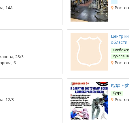
…
а, 14А
Ростов-
Центр ки
области
Кикбокси
Рукопаш
марова, 28/3
арова, 6
Ростов-
Кудо Figh
Кудо
а, 12/3
Ростов-