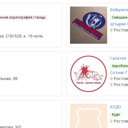
Бойцовск
нная хореография / танцы
Смешанн
Штырин Р
Ростов-
, 21В/32В, к. 18 ноль
Галатея
Акробат
Сотник Г.
льная, 3В
Ростов-
Ростов-
КУДО
Кудо
Ростов-
марова, 9/5