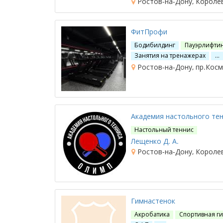
Ростов-на-Дону, Королев
ФитПрофи
Бодибилдинг
Пауэрлифти
Занятия на тренажерах
…
Ростов-на-Дону, пр.Косм
Академия настольного те
Настольный теннис
Лещенко Д. А.
Ростов-на-Дону, Королев
Гимнастенок
Акробатика
Спортивная г