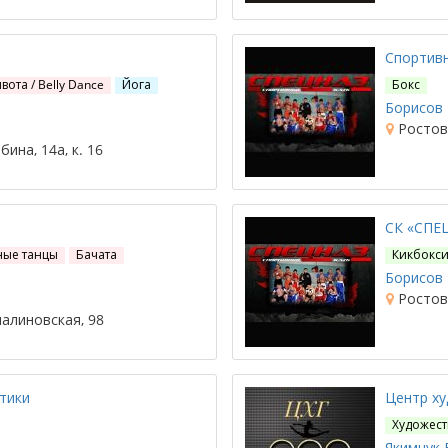
Спортивн
вота / Belly Dance
Йога
Бокс
Борисов 
Ростов-
ина, 14а, к. 16
СК «СПЕ
ные танцы
Бачата
Кикбокси
Борисов 
Ростов-
малиновская, 98
тики
Центр ху
Художест
Якимчук В