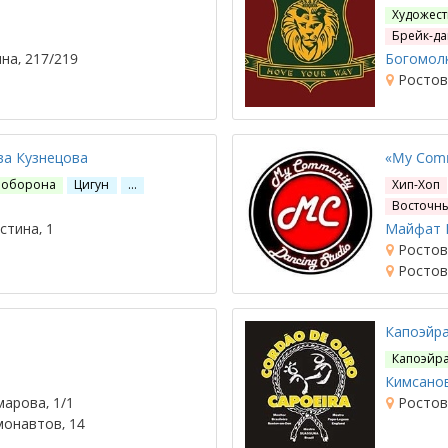
Художест
Брейк-да
на, 217/219
Богомолк
Ростов-
а Кузнецова
«My Com
ооборона
Цигун
…
Хип-Хоп
Восточны
стина, 1
Майфат 
Ростов-
Ростов-
Капоэйр
Капоэйр
Кимсанов
марова, 1/1
Ростов-
монавтов, 14