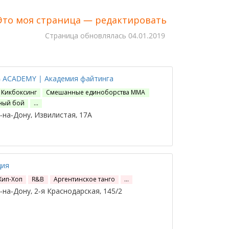
Это моя страница — редактировать
Cтраница обновлялась
04.01.2019
 ACADEMY | Академия файтинга
Кикбоксинг
Смешанные единоборства ММА
ный бой
…
на-Дону, Извилистая, 17А
ция
Хип-Хоп
R&B
Аргентинское танго
…
на-Дону, 2-я Краснодарская, 145/2