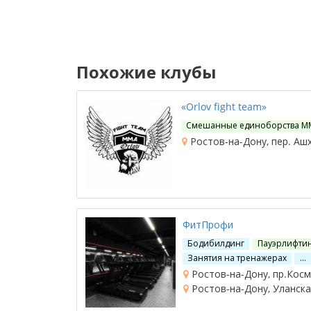
Похожие клубы
«Orlov fight team»
Смешанные единоборства М
Ростов-на-Дону, пер. Ашх
ФитПрофи
Бодибилдинг
Пауэрлифти
Занятия на тренажерах
…
Ростов-на-Дону, пр.Косм
Ростов-на-Дону, Уланска