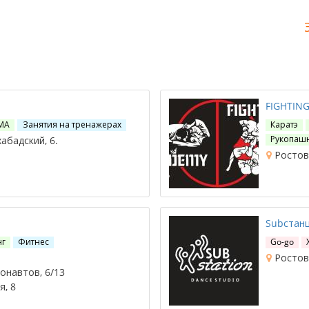
FIGHTING
МА
Занятия на тренажерах
Каратэ
Рукопаш
абадский, 6.
Ростов-
Subстан
нг
Фитнес
Go-go
Ростов-
онавтов, 6/13
я, 8