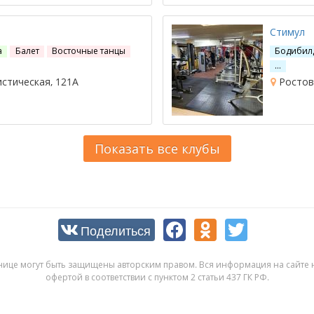
Стимул
а
Балет
Восточные танцы
Бодибил
…
стическая, 121А
Ростов-
Показать все клубы
Поделиться
нице могут быть защищены авторским правом. Вся информация на сайте н
офертой в соответствии с пунктом 2 статьи 437 ГК РФ.