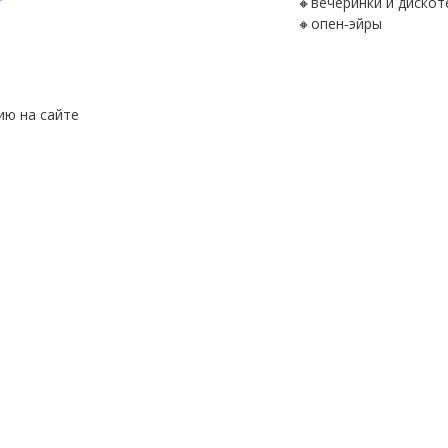
🔸вечеринки и дискот
ию на сайте