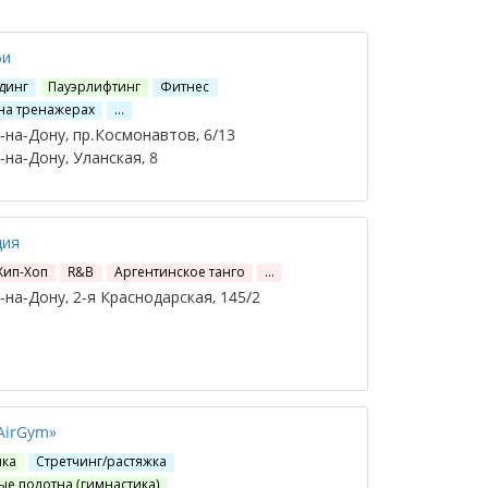
фи
динг
Пауэрлифтинг
Фитнес
на тренажерах
…
на-Дону, пр.Космонавтов, 6/13
на-Дону, Уланская, 8
ция
Хип-Хоп
R&B
Аргентинское танго
…
на-Дону, 2-я Краснодарская, 145/2
AirGym»
ика
Стретчинг/растяжка
е полотна (гимнастика)