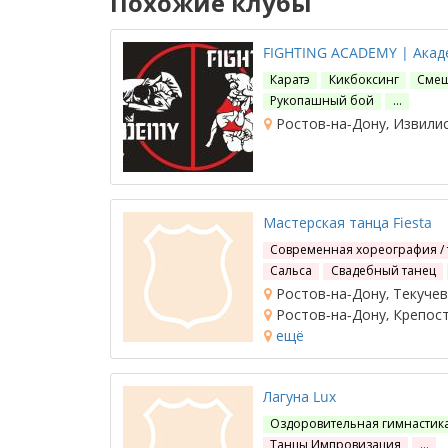
Похожие клубы
FIGHTING ACADEMY | Акад
Каратэ
Кикбоксинг
Смеш
Рукопашный бой
…
Ростов-на-Дону, Извилис
Мастерская танца Fiesta
Современная хореография /
Сальса
Свадебный танец
Ростов-на-Дону, Текучева,
Ростов-на-Дону, Крепостн
ещё
Лагуна Lux
Оздоровительная гимнастик
Танцы Импровизация
…