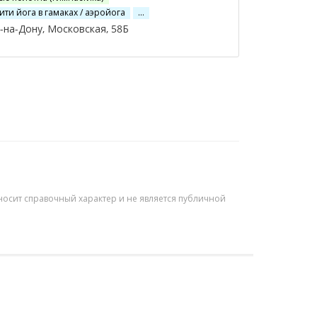
ити йога в гамаках / аэройога
…
на-Дону, Московская, 58Б
осит справочный характер и не является публичной