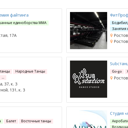
емия файтинга
ФитПро
анные единоборства ММА
Бодибил
Занятия 
тая, 17А
Ростов-
Ростов-
Subстан
 танцы
Народные Танцы
Go-go
…
Ростов-
 37, к. 3
ой, 131, к. 3
Студия «
а
Балет
Восточные танцы
Акробат
Воздушны