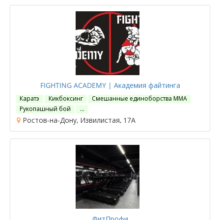
FIGHTING ACADEMY | Академия файтинга
Каратэ
Кикбоксинг
Смешанные единоборства ММА
Рукопашный бой
…
Ростов-на-Дону, Извилистая, 17А
ФитПрофи