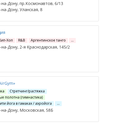
на-Дону, пр.Космонавтов, 6/13
на-Дону, Уланская, 8
ция
Хип-Хоп
R&B
Аргентинское танго
…
на-Дону, 2-я Краснодарская, 145/2
AirGym»
ика
Стретчинг/растяжка
е полотна (гимнастика)
ити йога в гамаках / аэройога
…
на-Дону, Московская, 58Б