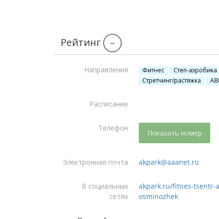
Рейтинг
–
Направления
Фитнес
Степ-аэробика
Стретчинг/растяжка
AB
Расписание
Телефон
Показать номер
Электронная почта
akpark@aaanet.ru
В социальных
akpark.ru/fitnes-tsentr-
сетях
osminozhek