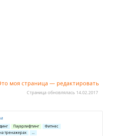
Это моя страница — редактировать
Cтраница обновлялась
14.02.2017
фи
динг
Пауэрлифтинг
Фитнес
на тренажерах
…