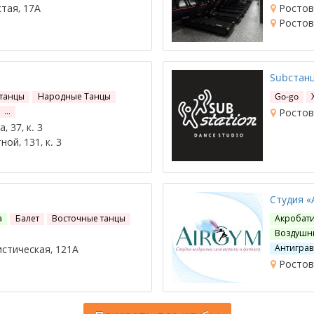
тая, 17А
Ростов-
Ростов-
Subстан
 танцы
Народные Танцы
Go-go
…
Ростов-
 37, к. 3
ой, 131, к. 3
Студия «
а
Балет
Восточные танцы
Акробат
Воздушны
Антиграв
стическая, 121А
Ростов-