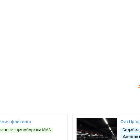
емия файтинга
ФитПро
анные единоборства ММА
Бодибил
Занятия 