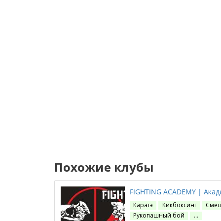
Похожие клубы
FIGHTING ACADEMY | Акад
Каратэ
Кикбоксинг
Смеш
Рукопашный бой
…