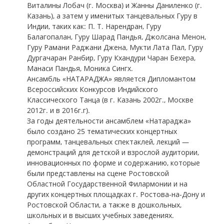
Виталины Лобач (г. Москва) и Жанны Даниленко (г.
Казань), а затем у именитых танцевальных Гуру в
Индии, таких как: П. Т. Нарендран, Гуру
Балагопалан, Гуру Шарад Пандья, Джолсана Менон,
Гуру Рамани Раджани Джена, Мукти Лата Пал, Гуру
Дургачаран Ранбир, Гуру Кхандури Чаран Бехера,
Манаси Пандья, Моника Сингх.
Ансамбль «НАТАРАДЖА» является Дипломантом
Всероссийских Конкурсов Индийского
Классического Танца (в г. Казань 2002г., Москве
2012г. и в 2016г.г).
За годы деятельности ансамблем «Натараджа»
было создано 25 тематических концертных
программ, танцевальных спектаклей, лекций —
демонстраций для детской и взрослой аудитории,
инновационных по форме и содержанию, которые
были представлены на сцене Ростовской
Областной Государственной Филармонии и на
других концертных площадках г. Ростова-на-Дону и
Ростовской Области, а также в дошкольных,
школьных и в высших учебных заведениях.