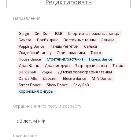
Редактировать
Направления
Go-go
Хип-Хоп
R&B
Спортивные бальные танцы
Бачата
Брейк-данс
Восточные танцы
Латина
Popping Dance
Танцы Реггетон
Сальса
Свадебный танец
Стрип-пластика
Танго
House dance
Стретчинг/растяжка
Fitness dance
Джаз Фанк
Джаз-модерн
Эстрадные танцы
Тверк
Dancehall
Vogue
Детская хореография / танцы
Dance Mix
Дабстеп
Electro dance
MTV Dance
Street Dance
Show Dance
Sexy RnB
Коррекция фигуры
Ограничения по полу и возрасту
с 3 лет, М и Ж
Расписание