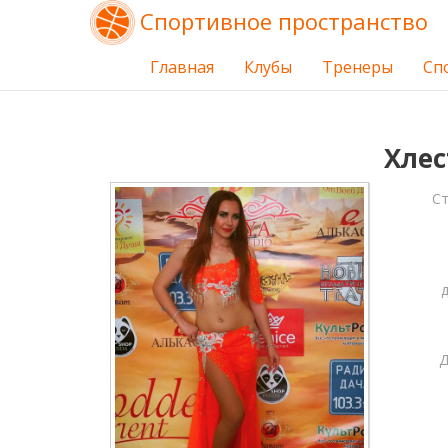
Спортивное пространство
Главная
Клубы
Тренеры
Сп
Хлес
С
Д