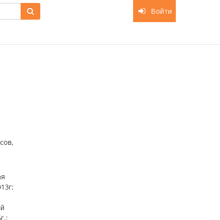
Войти
сов,
ая
13г;
ой
г.;