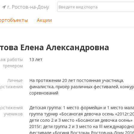
г. Ростов-на-Дону
ортобъекты
Акции
това Елена Александровна
таж работы
13 лет
тренером
Личные
На протяжении 20 лет постоянная участница,
достижения
финалистка, призёр различных фестивалей, конкур
соревнований
остижения
Детская группа: 1 место формейшн и 1 место мал
учеников
группа турнир «Босаногая девочка осень «2012г;20
дети соло 2 и 3 место «Босаногая девочка осень»
2015г; дети группа 2 и 3 место на lll международн
фестивале «Богиня Востока» Ростов-на-Дону 2016