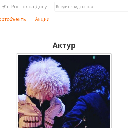
г. Ростов-на-Дону
ортобъекты
Акции
Актур