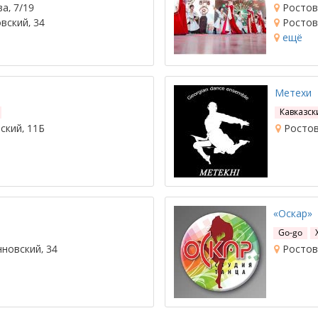
а, 7/19
Ростов-
вский, 34
Ростов-
ещё
Метехи
Кавказск
ский, 11Б
Ростов-
«Оскар»
Go-go
нновский, 34
Ростов-