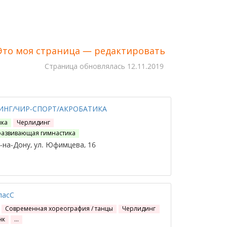
Это моя страница — редактировать
Cтраница обновлялась
12.11.2019
ИНГ/ЧИР-СПОРТ/АКРОБАТИКА
ика
Черлидинг
развивающая гимнастика
на-Дону, ул. Юфимцева, 16
ласС
Современная хореография / танцы
Черлидинг
нк
…