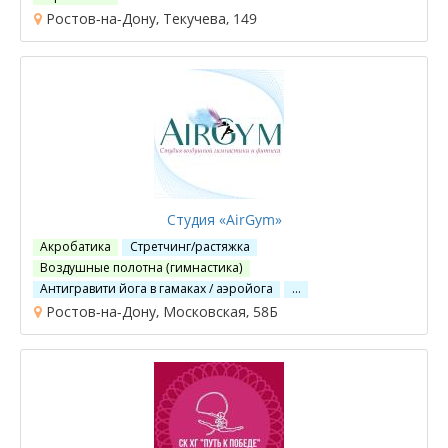
Ростов-на-Дону, Текучева, 149
Студия «AirGym»
Акробатика
Стретчинг/растяжка
Воздушные полотна (гимнастика)
Антигравити йога в гамаках / аэройога
…
Ростов-на-Дону, Московская, 58Б