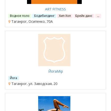
ART FITNESS
Водное поло
Бодибилдинг
Хип-Хоп
Брейк-данс
…
Таганрог, Осипенко, 70А
ЙогаМiр
Йога
Таганрог, ул. Заводская, 20