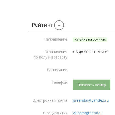
Рейтинг
–
Направление
Катание на роликах
Ограничения
с 5 до 50 лет, М и Ж
по полу и возрасту
Расписание
Телефон
Показать номер
Электронная почта
greendai@yandex.ru
В социальных
vk.com/greendai