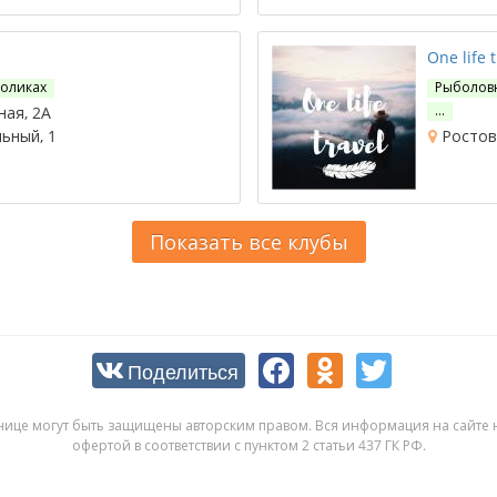
One life t
роликах
Рыболов
…
ная, 2А
ьный, 1
Ростов-
Показать все клубы
Поделиться
нице могут быть защищены авторским правом. Вся информация на сайте н
офертой в соответствии с пунктом 2 статьи 437 ГК РФ.