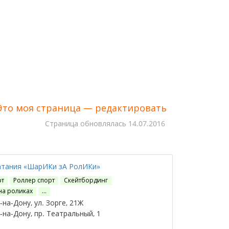
Это моя страница — редактировать
Cтраница обновлялась
14.07.2016
атания «ШарИКи зА РолИКи»
рт
Роллер спорт
Скейтбординг
на роликах
…
на-Дону, ул. Зорге, 21Ж
на-Дону, пр. Театральный, 1