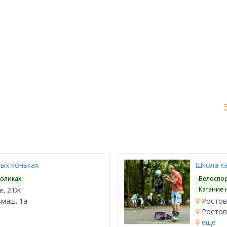
ых коньках
Школа к
роликах
Велоспо
Катание 
е, 21Ж
ьмаш, 1а
Ростов-
Ростов-
ещё