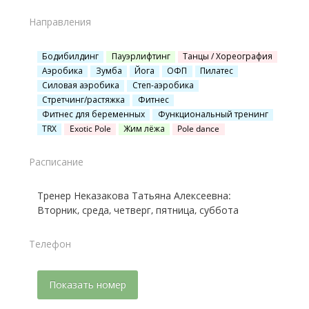
Направления
Бодибилдинг
Пауэрлифтинг
Танцы / Хореография
Аэробика
Зумба
Йога
ОФП
Пилатес
Силовая аэробика
Степ-аэробика
Стретчинг/растяжка
Фитнес
Фитнес для беременных
Функциональный тренинг
TRX
Exotic Pole
Жим лёжа
Pole dance
Расписание
Тренер Неказакова Татьяна Алексеевна:
Вторник, среда, четверг, пятница, суббота
Телефон
Показать номер