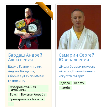
ТОП
Бардаш Андрей
Самарин Сергей
Алексеевич
Ювенальевич
Школа Грэпплинга им.
Школа боевых искусств
Андрея Бардаша
«Атари»
Школа боевых
Сборная ДГТУ по ММА и
искусств "Атари"
Грэпплингу
Дзюдо
Каратэ
Оздоровительная
Самбо
гимнастика
Бокс
Вольная борьба
Греко-римская борьба
…