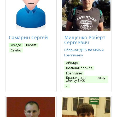
Самарин Сергей
Мищенко Роберт
Сергеевич
Дзюдо
Каратэ
Сборная ДГТУ по ММА и
Самбо
Грэпплингу
Айкидо
Вольная борьба
Грепплинг
Бразильское джиу-
джитсу БЖЖ
…