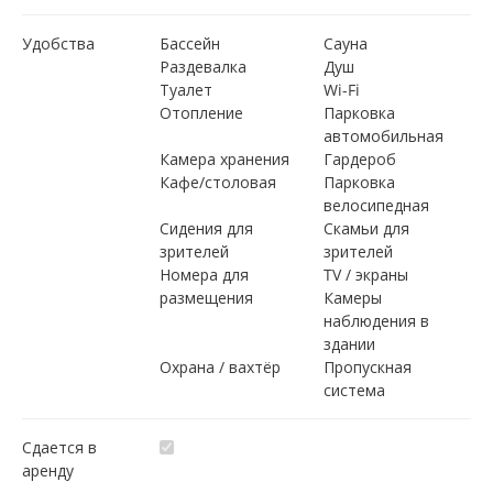
Удобства
Бассейн
Сауна
Раздевалка
Душ
Туалет
Wi-Fi
Отопление
Парковка
автомобильная
Камера хранения
Гардероб
Кафе/столовая
Парковка
велосипедная
Сидения для
Скамьи для
зрителей
зрителей
Номера для
TV / экраны
размещения
Камеры
наблюдения в
здании
Охрана / вахтёр
Пропускная
система
Сдается в
аренду