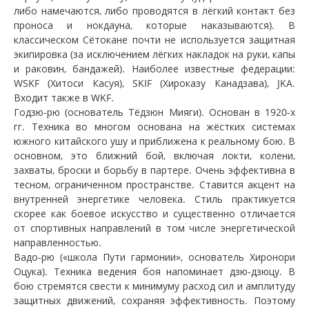
либо намечаются, либо проводятся в лёгкий контакт без
проноса и нокдауна, которые наказываются). В
классическом Сётокане почти не используется защитная
экипировка (за исключением лёгких накладок на руки, капы
и раковин, бандажей). Наиболее известные федерации:
WSKF (Хитоси Касуя), SKIF (Хироказу Канадзава), JKA.
Входит также в WKF.
Годзю-рю (основатель Тёдзюн Мияги). Основан в 1920-х
гг. Техника во многом основана на жёстких системах
южного китайского ушу и приближена к реальному бою. В
основном, это ближний бой, включая локти, колени,
захваты, броски и борьбу в партере. Очень эффективна в
тесном, ограниченном пространстве. Ставится акцент на
внутренней энергетике человека. Стиль практикуется
скорее как боевое искусство и существенно отличается
от спортивных направлений в том числе энергетической
направленностью.
Вадо-рю («школа Пути гармонии», основатель Хиронори
Оцука). Техника ведения боя напоминает дзю-дзюцу. В
бою стремятся свести к минимуму расход сил и амплитуду
защитных движений, сохраняя эффективность. Поэтому