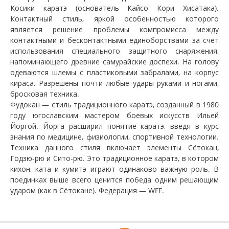
Косики каратэ (основатель Кайсо Кори Хисатака).
Контактный стиль, яркой особенностью которого
является решение проблемы компромисса между
контактными и бесконтактными единоборствами за счёт
использования специального защитного снаряжения,
напоминающего древние самурайские доспехи. На голову
одеваются шлемы с пластиковыми забралами, на корпус
кираса. Разрешены почти любые удары руками и ногами,
бросковая техника.
Фудокан — стиль традиционного каратэ, созданный в 1980
году югославским мастером боевых искусств Ильей
Йоргой. Йорга расширил понятие каратэ, введя в курс
знания по медицине, физиологии, спортивной технологии.
Техника данного стиля включает элементы Сётокан,
Годзю-рю и Сито-рю. Это традиционное каратэ, в котором
кихон, ката и кумитэ играют одинаково важную роль. В
поединках выше всего ценится победа одним решающим
ударом (как в Сётокане). Федерация — WFF.