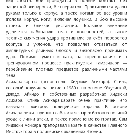
вид спорта. Бои проводятся в полный контакт, без
защитной экипировки, без перчаток. Практикуются удары
руками только в корпус, а также ногами во все уровни
(голова, корпус, ноги), включая лоу-кики. В бою высокие
стойки, и близкая дистанция. Большое внимание
уделяется набиванию тела и конечностей, а также
технике смягчения удара противника за счёт поворотов
корпуса и уклонов, что позволяет отказаться от
амплитудных длинных блоков и безопасно принимать
удар. Помимо кумитэ и ката, на соревнованиях и в
тренировочном процессе практикуется тамэсивари —
перебивание плотных предметов различными частями
тела.
Асихара-каратэ (основатель Хидэюки Асихара). Стиль,
который получил развитие в 1980 г. на основе Кёкусинкай,
Дзюдо, Айкидо и собственных разработках Хидзюки
Асихара. Стиль Асихара-каратэ очень практичен, его
называют «хитрое, полицейское каратэ». В основе
Асихара лежит принцип сабаки и четырёх базовых позиций
ухода с линии атаки, а также применение контратак. Сам
Хидзюки Асихара преподавал каратэ в качестве Главного
Инструктора в полицейских академиях Японии.