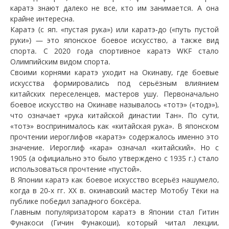
каратэ знают далеко не все, кто им занимается. А она
крайне интересна.
Каратэ (с яп. «пустая рука») или каратэ-до («путь пустой
руки») — это японское боевое искусство, а также вид
спорта. С 2020 года спортивное каратэ WKF стало
Олимпийским видом спорта.
Своими корнями каратэ уходит на Окинаву, где боевые
искусства формировались под серьёзным влиянием
китайских переселенцев, мастеров ушу. Первоначально
боевое искусство на Окинаве называлось «тотэ» («тодэ»),
что означает «рука китайской династии Тан». По сути,
«тотэ» воспринималось как «китайская рука». В японском
прочтении иероглифов «каратэ» содержалось именно это
значение. Иероглиф «кара» означал «китайский». Но с
1905 (а официально это было утверждено с 1935 г.) стало
использоваться прочтение «пустой».
В Японии каратэ как боевое искусство всерьёз нашумело,
когда в 20-х гг. XX в. окинавский мастер Мотобу Тёки на
публике победил западного боксёра.
Главным популяризатором каратэ в Японии стал Гитин
Фунакоси (Гичин Фунакоши), который читал лекции,