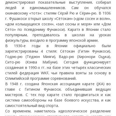
демонстрировал показательные выступления, собирал
людей и единомышленников. Сам он обучался
окинавскому «тотэ»: стилям Сёрэй Рю и Сёрин-рю. В 1936
г. Фушакоси открыл школу «Сётокан» («дом сосен и волн»,
«дом колышущихся сосен», «зал сосны и моря» или «Дом
Сёто» по псевдониму Фунакоси). Каратэ в Японии стало
популярным, преподавалось в школах на уроках
физкультуры, входило в программу японской армии.
В 1930-е годы в Японии официально были
зарегистрированы 4 стиля: Сётокан (Гитин Фунакоси),
Годзю-рю (Тёдзюн Мияги), Вадо-рю (Хиронори Оцука),
Сито-рю (Кэнва Мабуни). Сегодня функционирует
созданная в 1990-х гг. на базе этих четырёх классических
стилей федерация WKF, чьи правила взяты за основу в
Олимпийской программе соревнований.
В 1948 г. создана Японская ассоциация карате (JKA) во
главе с Гитином Фунакоси, объединившая ведущих
мастеров. С тех пор карате стало продвигаться и как
система самообороны на базе боевого искусства, и как
самостоятельный вид спорта.
Со временем, наметилось идеологическое разделение