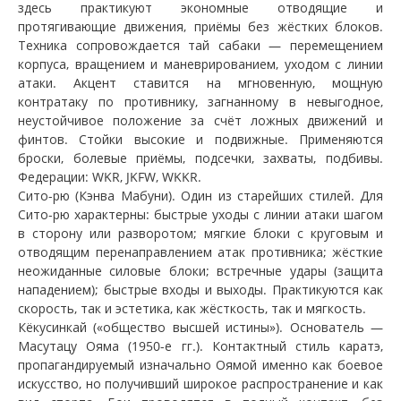
здесь практикуют экономные отводящие и
протягивающие движения, приёмы без жёстких блоков.
Техника сопровождается тай сабаки — перемещением
корпуса, вращением и маневрированием, уходом с линии
атаки. Акцент ставится на мгновенную, мощную
контратаку по противнику, загнанному в невыгодное,
неустойчивое положение за счёт ложных движений и
финтов. Стойки высокие и подвижные. Применяются
броски, болевые приёмы, подсечки, захваты, подбивы.
Федерации: WKR, JKFW, WKKR.
Сито-рю (Кэнва Мабуни). Один из старейших стилей. Для
Сито-рю характерны: быстрые уходы с линии атаки шагом
в сторону или разворотом; мягкие блоки с круговым и
отводящим перенаправлением атак противника; жёсткие
неожиданные силовые блоки; встречные удары (защита
нападением); быстрые входы и выходы. Практикуются как
скорость, так и эстетика, как жёсткость, так и мягкость.
Кёкусинкай («общество высшей истины»). Основатель —
Масутацу Ояма (1950-е гг.). Контактный стиль каратэ,
пропагандируемый изначально Оямой именно как боевое
искусство, но получивший широкое распространение и как