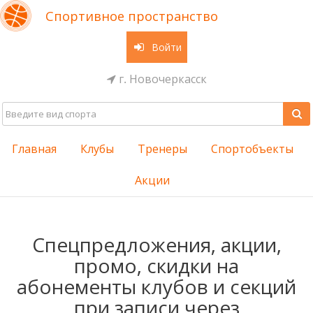
Спортивное пространство
Войти
г. Новочеркасск
Главная
Клубы
Тренеры
Спортобъекты
Акции
Спецпредложения, акции,
промо, скидки на
абонементы клубов и секций
при записи через