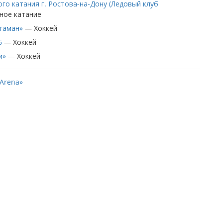
го катания г. Ростова-на-Дону (Ледовый клуб
ное катание
Атаман»
—
Хоккей
6
—
Хоккей
и»
—
Хоккей
 Arena»