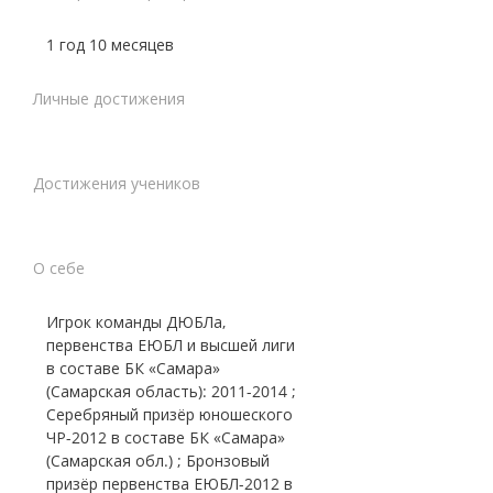
1 год 10 месяцев
Личные достижения
Достижения учеников
О себе
Игрок команды ДЮБЛа,
первенства ЕЮБЛ и высшей лиги
в составе БК «Самара»
(Самарская область): 2011-2014 ;
Серебряный призёр юношеского
ЧР-2012 в составе БК «Самара»
(Самарская обл.) ; Бронзовый
призёр первенства ЕЮБЛ-2012 в