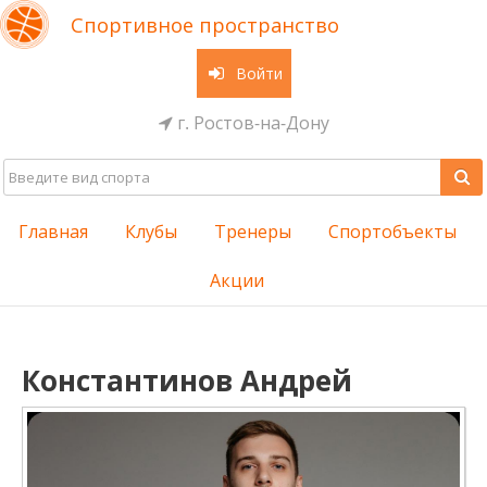
Спортивное пространство
Войти
г. Ростов-на-Дону
Главная
Клубы
Тренеры
Спортобъекты
Акции
Константинов Андрей