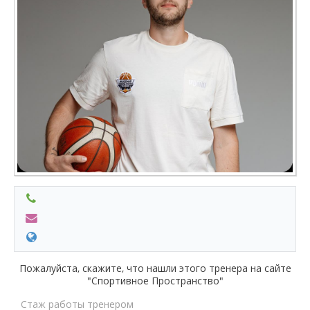
Пожалуйста, скажите, что нашли этого тренера на сайте
"Спортивное Пространство"
Стаж работы тренером