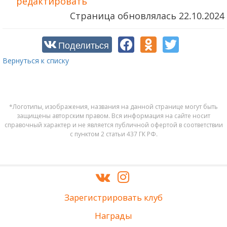
редактировать
Страница обновлялась
22.10.2024
Поделиться
Вернуться к списку
*Логотипы, изображения, названия на данной странице могут быть
защищены авторским правом. Вся информация на сайте носит
справочный характер и не является публичной офертой в соответствии
с пунктом 2 статьи 437 ГК РФ.
Зарегистрировать клуб
Награды