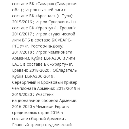
составе БК «Самара» (Самарская
обл.) ; Игрок высшей лиги в
составе БК «Арсенал» (г. Тула):
2015/2016 ; Игрок Суперлиги-1 в
составе БК «Урарту» (г. Ереван):
2016/2017 ; Игрок студенческой
лиги ВТБ в составе БК «БАРС-
РГЭУ» (г. Ростов-на-Дону):
2017/2018 ; Игрок чемпионата
Армении, Кубка ЕВРАЗЭС и лиги
ЕАЭС в составе БК «Урарту» (г.
Ереван): 2018-2020 ; Обладатель
Кубка ЕВРАЗЭС-2019 ;
Серебряный и бронзовый призер
чемпионата Армении: 2018/2019 и
2019/2020 ; Участник
национальной сборной Армении:
2016-2020 у Чемпион Европы
среди малых стран 2016 в
составе сборной Армении ;
Главный тренер студенческой