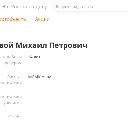
г. Ростов-на-Дону
ортобъекты
Акции
вой Михаил Петрович
таж работы
14 лет
тренером
Личные
МСМК У-шу
достижения
остижения
учеников
О себе