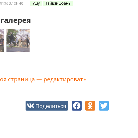
аправление
Ушу
Тайцзицюань
галерея
оя страница — редактировать
Поделиться