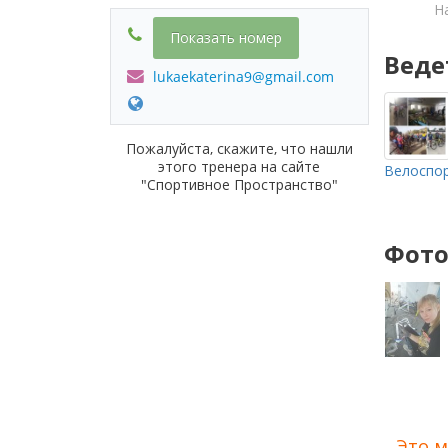
Н
Показать номер
Веде
lukaekaterina9@gmail.com
Пожалуйста, скажите, что нашли
этого тренера на сайте
Велоспо
"Спортивное Пространство"
Фото
Это м