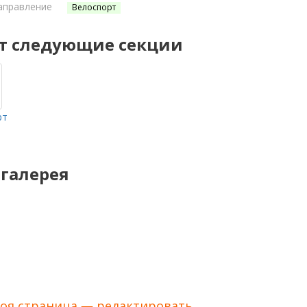
аправление
Велоспорт
т следующие секции
рт
галерея
оя страница — редактировать