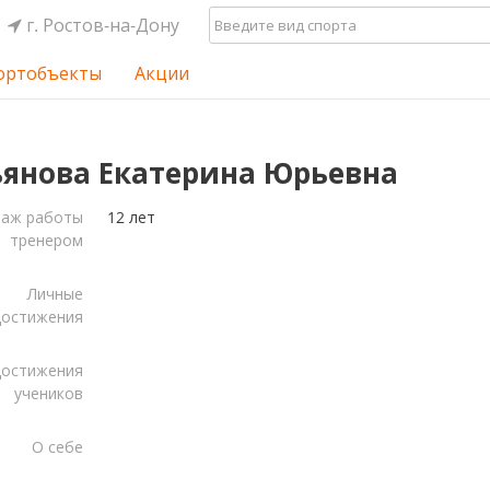
г. Ростов-на-Дону
ортобъекты
Акции
янова Екатерина Юрьевна
таж работы
12 лет
тренером
Личные
достижения
остижения
учеников
О себе