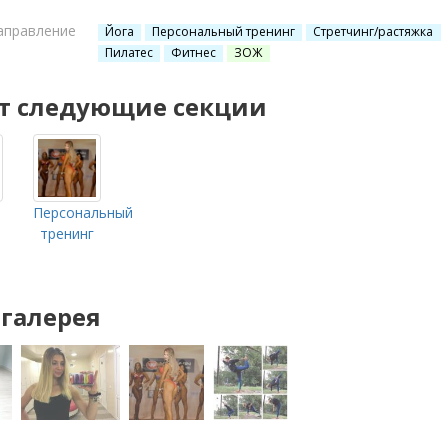
аправление
Йога
Персональный тренинг
Стретчинг/растяжка
Пилатес
Фитнес
ЗОЖ
т следующие секции
Я
Персональный
тренинг
галерея