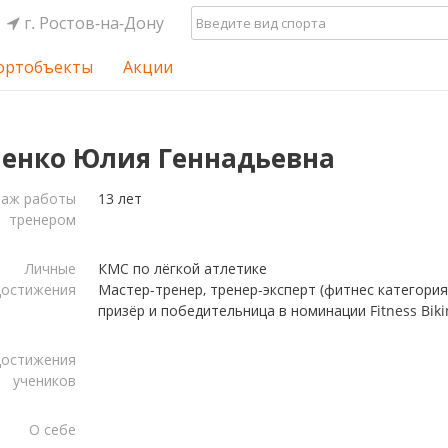
г. Ростов-на-Дону
ортобъекты
Акции
енко Юлия Геннадьевна
таж работы
13 лет
тренером
Личные
КМС по лёгкой атлетике
достижения
Мастер-тренер, тренер-эксперт (фитнес категория)
призёр и победительница в номинации Fitness Biki
остижения
учеников
О себе