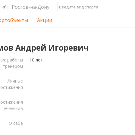
г. Ростов-на-Дону
ортобъекты
Акции
мов Андрей Игоревич
таж работы
10 лет
тренером
Личные
достижения
остижения
учеников
О себе