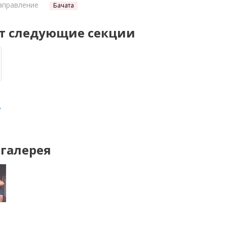
аправление
Бачата
т следующие секции
»
галерея