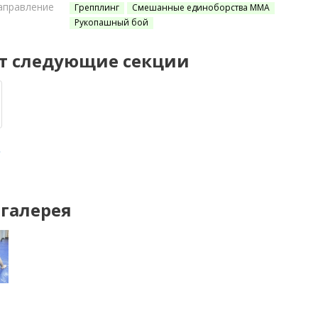
аправление
Грепплинг
Смешанные единоборства ММА
Рукопашный бой
т следующие секции
»
галерея