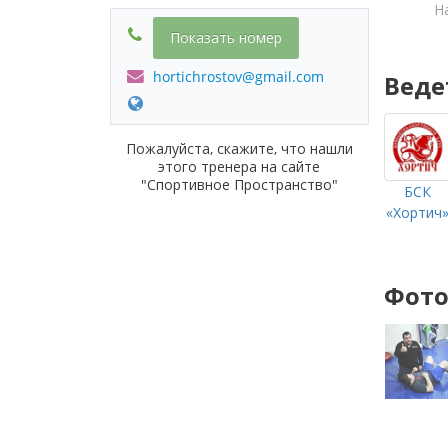
Н
Показать номер
hortichrostov@gmail.com
Веде
Пожалуйста, скажите, что нашли
этого тренера на сайте
"Спортивное Пространство"
БСК
«Хортич
Фото