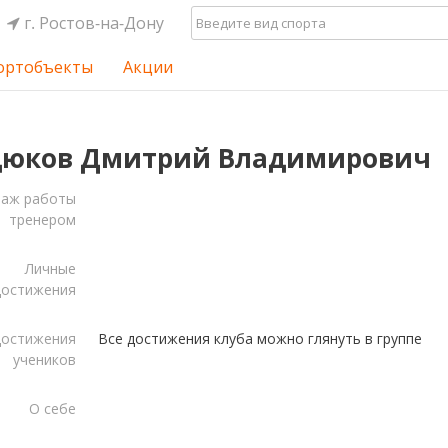
г. Ростов-на-Дону
ортобъекты
Акции
дюков Дмитрий Владимирович
таж работы
тренером
Личные
достижения
остижения
Все достижения клуба можно глянуть в группе
учеников
О себе