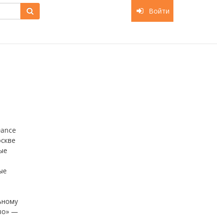
Войти
Dance
оскве
ые
ые
ьному
во» —