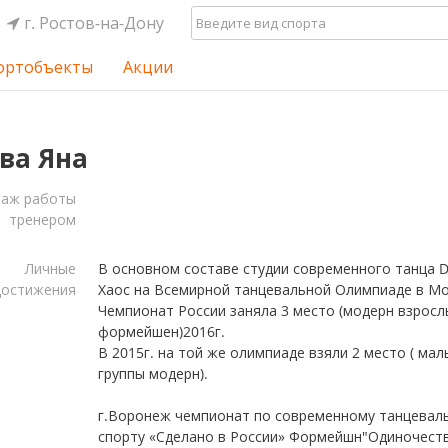
г. Ростов-на-Дону
ортобъекты
Акции
ва Яна
таж работы
тренером
Личные
В основном составе студии современного танца 
достижения
Хаос на Всемирной танцевальной Олимпиаде в М
Чемпионат России заняла 3 место (модерн взросл
формейшен)2016г.
В 2015г. на той же олимпиаде взяли 2 место ( мал
группы модерн).
г.Воронеж чемпионат по современному танцевал
спорту «Сделано в России» Формейшн"Одиночест