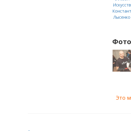
Искусст
Констан
Лысенко
Фото
Это м