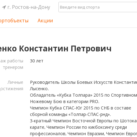
г. Ростов-на-Дону
ортобъекты
Акции
нко Константин Петрович
таж работы
30 лет
тренером
Личные
Руководитель Школы Боевых Искусств Константи
достижения
Лысенко.
Обладатель «Кубка Толпара» 2015 по Спортивном
Ножевому Бою в категории PRO.
Чемпион Кубка СПАС-Юг 2015 по СНБ в составе
сборной команды «Толпар-СПАС-рнд».
3-кратный Чемпион Восточной Европы по Шотока
карате, Чемпион России по кикбоксингу среди
профессионалов, Чемпион Евразии, Чемпион Евро