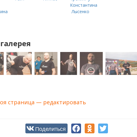
в
Константина
тина
Лысенко
галерея
оя страница — редактировать
Поделиться