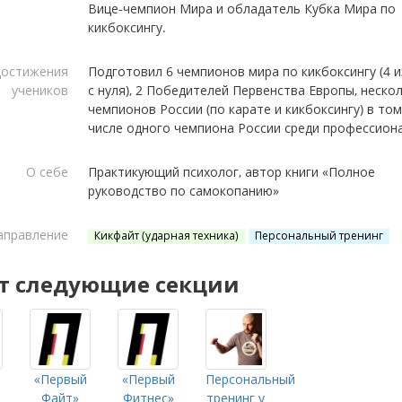
Вице-чемпион Мира и обладатель Кубка Мира по
кикбоксингу.
остижения
Подготовил 6 чемпионов мира по кикбоксингу (4 и
учеников
с нуля), 2 Победителей Первенства Европы, неско
чемпионов России (по карате и кикбоксингу) в том
числе одного чемпиона России среди профессион
О себе
Практикующий психолог, автор книги «Полное
руководство по самокопанию»
аправление
Кикфайт (ударная техника)
Персональный тренинг
т следующие секции
«Первый
«Первый
Персональный
Файт»
Фитнес»
тренинг у