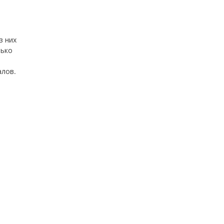
з них
лько
алов.