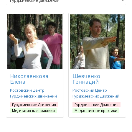
Гурджиевские Движения
Николаенкова
Шевченко
Елена
Геннадий
Ростовский Центр
Ростовский Центр
Гурджиевских Движений
Гурджиевских Движений
Гурджиевские Движения
Гурджиевские Движения
Медитативные практики
Медитативные практики