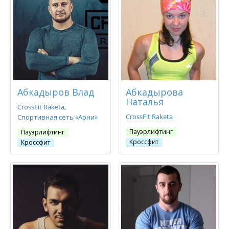
Абкадыров Влад
Абкадырова
Наталья
CrossFit Raketa
CrossFit Raketa
Спортивная сеть «Арни»
Пауэрлифтинг
Пауэрлифтинг
Кроссфит
Кроссфит