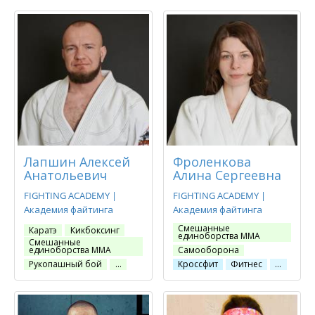
Лапшин Алексей
Фроленкова
Анатольевич
Алина Сергеевна
FIGHTING ACADEMY |
FIGHTING ACADEMY |
Академия файтинга
Академия файтинга
Смешанные
Каратэ
Кикбоксинг
единоборства ММА
Смешанные
единоборства ММА
Самооборона
Рукопашный бой
…
Кроссфит
Фитнес
…