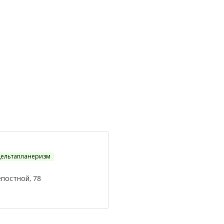
ельтапланеризм
епостной, 78