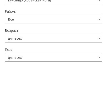
Куксандо (корейская йога)
Район:
Все
Возраст:
для всех
Пол:
для всех