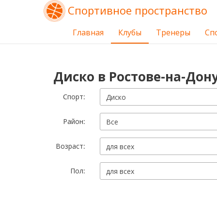
Спортивное пространство
Главная
Клубы
Тренеры
Сп
Диско в Ростове-на-Дон
Cпорт:
Диско
Район:
Все
Возраст:
для всех
Пол:
для всех