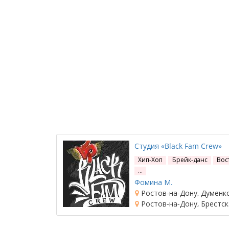
Студия «Black Fam Crew»
Хип-Хоп
Брейк-данс
Вос
…
Фомина М.
Ростов-на-Дону, Думенко
Ростов-на-Дону, Брестск