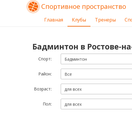
Спортивное пространство
Главная
Клубы
Тренеры
Сп
Бадминтон в Ростове-на
Cпорт:
Бадминтон
Район:
Все
Возраст:
для всех
Пол:
для всех