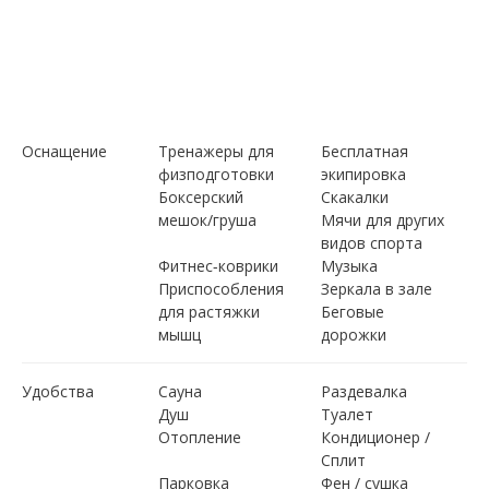
Оснащение
Тренажеры для
Бесплатная
физподготовки
экипировка
Боксерский
Скакалки
мешок/груша
Мячи для других
видов спорта
Фитнес-коврики
Музыка
Приспособления
Зеркала в зале
для растяжки
Беговые
мышц
дорожки
Удобства
Сауна
Раздевалка
Душ
Туалет
Отопление
Кондиционер /
Сплит
Парковка
Фен / сушка